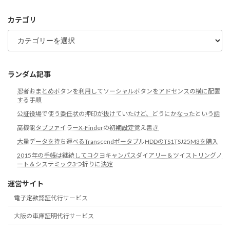
イ
ブ
カテゴリ
カ
テ
ゴ
リ
ランダム記事
忍者おまとめボタンを利用してソーシャルボタンをアドセンスの横に配置
する手順
公証役場で使う委任状の押印が抜けていたけど、どうにかなったという話
高機能タブファイラーX-Finderの初期設定覚え書き
大量データを持ち運べるTranscendポータブルHDDのTS1TSJ25M3を購入
2015年の手帳は継続してコクヨキャンパスダイアリー＆ツイストリングノ
ート＆システミック3つ折りに決定
運営サイト
電子定款認証代行サービス
大阪の車庫証明代行サービス