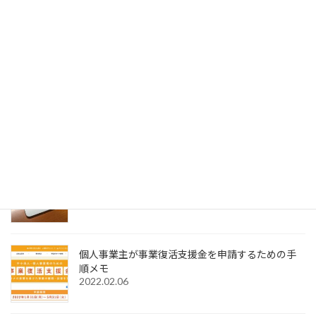
Acrobat DCの環境設定の選択メニューに
SignedPDFの表示が出てこない場合の対処法
2023.01.04
SignedPDFで「環境設定内容が正常に保存できませ
んでした Code=0x1000012」と表示された際の解
決法
2022.12.31
Windows11でMagic Trackpadを使うためMagic
Trackpad Utilitiesのライセンス購入メモ
2022.12.18
個人事業主が事業復活支援金を申請するための手
順メモ
2022.02.06