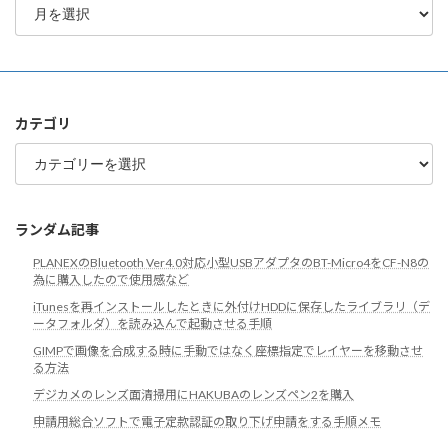
別
ア
ー
カ
イ
ブ
カテゴリ
カ
テ
ゴ
リ
ランダム記事
PLANEXのBluetooth Ver4.0対応小型USBアダプタのBT-Micro4をCF-N8の
為に購入したので使用感など
iTunesを再インストールしたときに外付けHDDに保存したライブラリ（デ
ータフォルダ）を読み込んで起動させる手順
GIMPで画像を合成する時に手動ではなく座標指定でレイヤーを移動させ
る方法
デジカメのレンズ面清掃用にHAKUBAのレンズペン2を購入
申請用総合ソフトで電子定款認証の取り下げ申請をする手順メモ