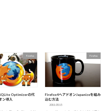
Firefox
Firefox
SQLite Optimizerの代
Firefox4へアドオンJapanizeを組み
オン導入
込む方法
2011.05.15