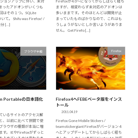
のバージョンアップに伴い、未対
Firefoxが4.0～になってからしばらく経ち
まったアドオンがいくつも
ますが、相変わらず未対応のアドオンは
回はその１つ。SQLite
多いままです。そのほとんどは開発が止
いて。 Shifu was Firefox! /
まっていたものばかりなので、これはも
自分 […]
うしょうがないとしか言いようがありま
せん。 Get Firefo […]
Firefox
ブラウザ全般
ron Portableの日本語化
Firefox4へFEBEベータ版をインス
トール
2011.04.19
ているサイトのアクセス解
と、以前に比べて世間で使
Firefox Gone Mobile Stickers /
ブラウザの種類が本当に増
teamstickergiant Firefoxがバージョン４
。 IEやFirefoxがずっと
へとアップデートしてからしばらく経ち