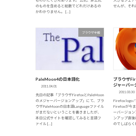
ものがたくさんあります。 公式、非公式
大きなシェア
のものを含めると総数でどれだけあるの
せんが、それに
かわかりません。 […]
ブラウザ全般
PaleMoon4の日本語化
ブラウザFir
ジャーバー
2011.04.01
2011.03.30
先日の記事「ブラウザFirefoxとPaleMoon
のメジャーバージョンアップ」にて、ブラ
Firefox log
ウザPaleMoonの日本語Languageファイル
Firefoxが
がまだないということを書きましたが、
ーバージョン
本日公式サイトを確認してみると言語フ
ンアップ直後
ァイル […]
のでしばらく様