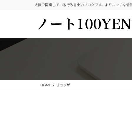
コ
ナ
大阪で開業している行政書士のブログです。よりニッチな情
ン
ビ
テ
ゲ
ン
ー
ツ
シ
へ
ョ
ス
ン
キ
に
ッ
移
プ
動
HOME
ブラウザ