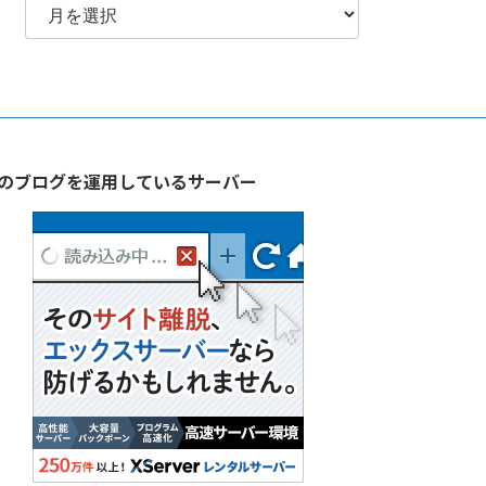
別
ア
ー
カ
イ
ブ
のブログを運用しているサーバー