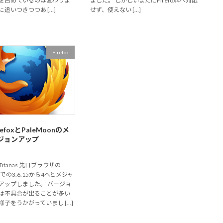
を占めているのは変わりま
ました。 しかしいまだにFirefox4へ対応
追いつきつつあ […]
せず、使えない […]
Firefox
efoxとPaleMoonのメ
ジョンアップ
o / Titanas 先日ブラウザの
今までの3.6.15から4へとメジャ
アップしました。 バージョ
は不具合が出ることが多い
子をうかがっていまし […]