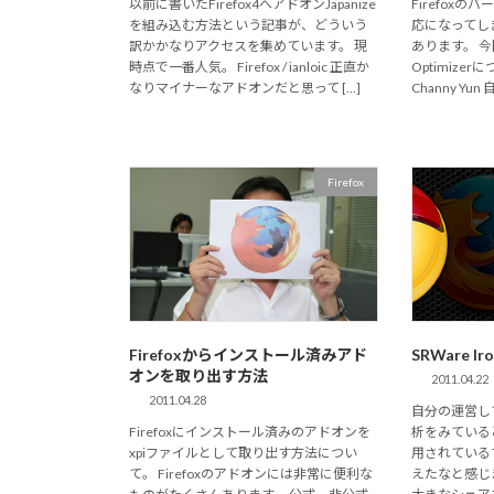
以前に書いたFirefox4へアドオンJapanize
Firefox
を組み込む方法という記事が、どういう
応になってし
訳かかなりアクセスを集めています。 現
あります。 今
時点で一番人気。 Firefox / ianloic 正直か
Optimizerにつ
なりマイナーなアドオンだと思って […]
Channy Yun 
Firefox
Firefoxからインストール済みアド
SRWare I
オンを取り出す方法
2011.04.22
2011.04.28
自分の運営し
Firefoxにインストール済みのアドオンを
析をみている
xpiファイルとして取り出す方法につい
用されている
て。 Firefoxのアドオンには非常に便利な
えたなと感じます