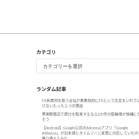
カテゴリ
カ
テ
ゴ
リ
ランダム記事
FX系商材を扱う会社が事業目的にFXという文言をいれて
けないたった１つの理由
堺東駅周辺で原付を駐車するなら2か所の駐輪場が候補に
そう
【Android】Google公式のAdsenseアプリ「Google
AdSense」が日本語とタイムゾーン変更に対応していたの
乗り換えてみた