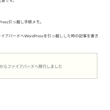
次第です。
ress引っ越し手順メモ。
アバードへWordPressを引っ越しした時の記事を書き
からファイアバードへ移行しました