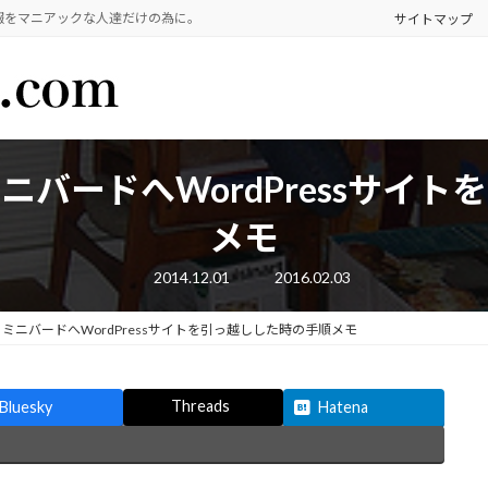
報をマニアックな人達だけの為に。
サイトマップ
バードへWordPressサイ
メモ
最
2014.12.01
2016.02.03
終
更
新
ミニバードへWordPressサイトを引っ越しした時の手順メモ
日
時
:
Threads
Bluesky
Hatena