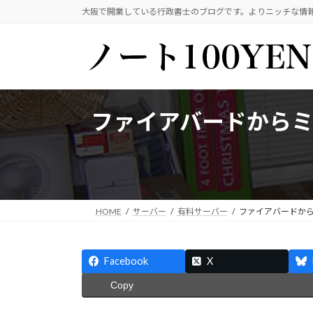
コ
ナ
大阪で開業している行政書士のブログです。よりニッチな情
ン
ビ
テ
ゲ
ン
ー
ツ
シ
へ
ョ
ス
ン
ファイアバードからミニ
キ
に
ッ
移
プ
動
HOME
サーバー
有料サーバー
ファイアバードから
Facebook
X
Copy