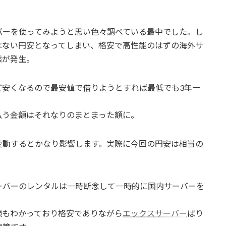
バーを使ってみようと思い色々調べている最中でした。し
はない円安となってしまい、格安で高性能のはずの海外サ
態が発生。
ど安くなるので最安値で借りようとすれば最低でも3年一
払う金額はそれなりのまとまった額に。
変動するとかなり影響します。実際に今回の円安は相当の
ーバーのレンタルは一時断念して一時的に国内サーバーを
領もわかっており格安でありながら
エックスサーバー
ばり