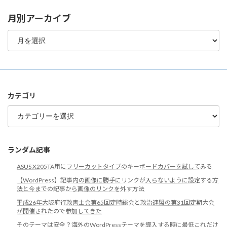
月別アーカイブ
月
別
ア
ー
カ
イ
ブ
カテゴリ
カ
テ
ゴ
リ
ランダム記事
ASUS X205TA用にフリーカットタイプのキーボードカバーを試してみる
【WordPress】記事内の画像に勝手にリンクが入らないように設定する方
法と今までの記事から画像のリンクを外す方法
平成26年大阪府行政書士会第65回定時総会と政治連盟の第31回定期大会
が開催されたので参加してきた
そのテーマは安全？海外のWordPressテーマを導入する時に最低これだけ