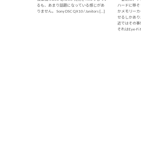
るも、あまり話題になっている感じがあ
ハードに移そ
りません。 Sony DSC QX10 / Janitors […]
かメモリーカ
せるしかあり
近ではその事
それはEye-Fi M