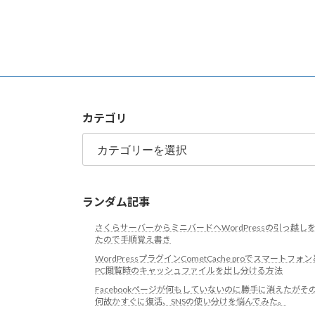
カテゴリ
カ
テ
ゴ
リ
ランダム記事
さくらサーバーからミニバードへWordPressの引っ越し
たので手順覚え書き
WordPressプラグインCometCache proでスマートフォン
PC閲覧時のキャッシュファイルを出し分ける方法
Facebookページが何もしていないのに勝手に消えたがそ
何故かすぐに復活、SNSの使い分けを悩んでみた。