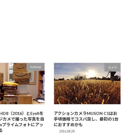
Android
カメラ
re HD8（2016）とEyefiを
アクションカメラMUSON C1はお
ジカメで撮った写真を自
手頃価格でコスパ良し、最初の1台
onプライムフォトにアッ
におすすめかも
る
2016.08.28