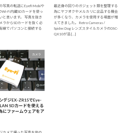
真の転送にEyefi Mobiや
最近身の回りのガジェット類を整理する
などのWi-Fi内蔵SDカードを使っ
為にヤフオクやメルカリに出品する機会
いと思います。 写真を抜き
が多くなり、カメラを使用する場面が増
メラからSDカードを抜く必
えてきました。 Retro Cameras /
有線でパソコンと接続する
Spider.Dog レンズスタイルカメラのDSC-
QX10が活 […]
カメラ
ンデジEX-ZR15でEye-
LAN SDカードを使える
為にファームウェアをア
ジカメで撮った写真を他の