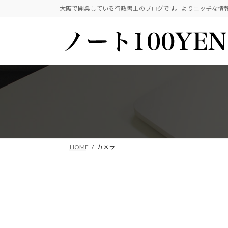
コ
ナ
大阪で開業している行政書士のブログです。よりニッチな情
ン
ビ
テ
ゲ
ン
ー
ツ
シ
へ
ョ
ス
ン
キ
に
ッ
移
プ
動
HOME
カメラ