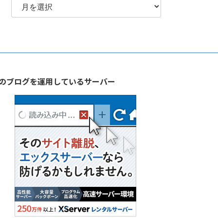
別
ア
ー
カ
イ
ブ
のブログを運用しているサーバー