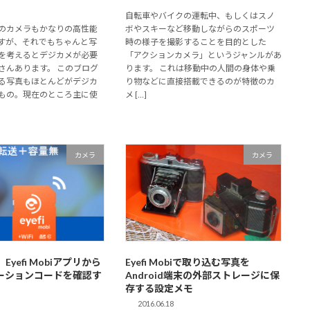
自転車やバイクの運転中、もしくはスノ
のカメラもかなりの高性能
ボやスキーなど移動しながらのスポーツ
すが、それでもちゃんと写
時の様子を撮影することを目的とした
を考えるとデジカメが必要
「アクションカメラ」というジャンルがあ
さんあります。 このブログ
ります。 これは移動中の人間の身体や乗
る写真もほとんどがデジカ
り物などに直接搭載できるのが特徴のカ
もの。現在のところ主に使
メ […]
カメラ
カメラ
】Eyefi Mobiアプリから
Eyefi Mobiで取り込む写真を
ーションコードを確認す
Android端末の外部ストレージに保
存する設定メモ
2016.06.18