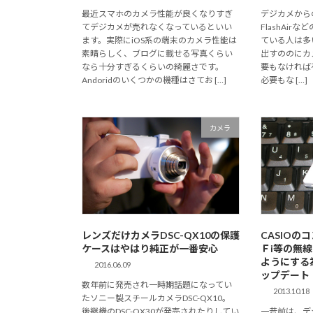
最近スマホのカメラ性能が良くなりすぎ
デジカメからの写
てデジカメが売れなくなっているといい
FlashAir
ます。実際にiOS系の端末のカメラ性能は
ている人は多
素晴らしく、ブログに載せる写真くらい
出すののにカ
なら十分すぎるくらいの綺麗さです。
要もなければ
Andoridのいくつかの機種はさてお […]
必要もな […]
カメラ
レンズだけカメラDSC-QX10の保護
CASIOのコ
ケースはやはり純正が一番安心
Ｆi等の無線
ようにする
2016.06.09
ップデート
数年前に発売され一時期話題になってい
2013.10.18
たソニー製スチールカメラDSC-QX10。
後継機のDSC-QX30が発売されたりしてい
一昔前は、デ