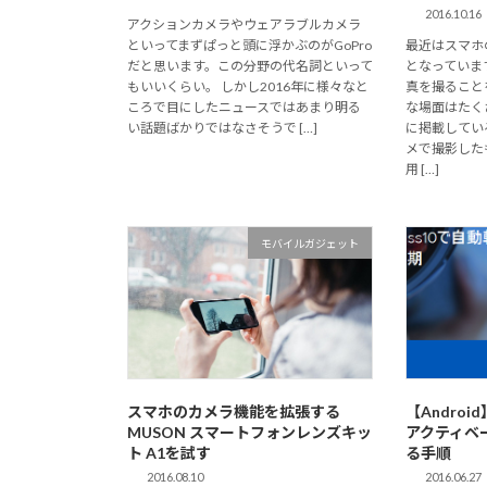
2016.10.16
アクションカメラやウェアラブルカメラ
といってまずぱっと頭に浮かぶのがGoPro
最近はスマホ
だと思います。この分野の代名詞といって
となっていま
もいいくらい。 しかし2016年に様々なと
真を撮ること
ころで目にしたニュースではあまり明る
な場面はたく
い話題ばかりではなさそうで […]
に掲載してい
メで撮影した
用 […]
モバイルガジェット
スマホのカメラ機能を拡張する
【Android
MUSON スマートフォンレンズキッ
アクティベ
ト A1を試す
る手順
2016.08.10
2016.06.27