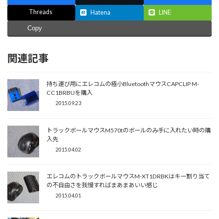
Threads
Hatena
LINE
Copy
関連記事
持ち運び用にエレコムの極小BluetoothマウスCAPCLIP M-
CC1BRBUを購入
2015.09.23
トラックボールマウスM570tのボールのみ手に入れたい時の購
入先
2015.04.02
エレコムのトラックボールマウスM-XT1DRBKはキー割り当て
の不自由さを我慢すればまあまあいい感じ
2015.04.01