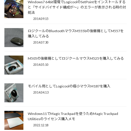
Windows7 64bit環境でLogicoolのSetPointをインストールする
と「サイドバイサイド構成が～」のエラーが表示される時の対
処法
2014.09.15
ロジクールのBluetoothマウスM555bの後継機としてM557を
購入してみる
2014.07.30
M505の後継機としてロジクールマウスM525を購入してみる
2014.05.10
モバイル用としてLogicoolの極小マウスM187を購入
2014.04.13
Windows11でMagic Trackpadを使うためMagic Trackpad
Utilitiesのライセンス購入メモ
2022.12.18