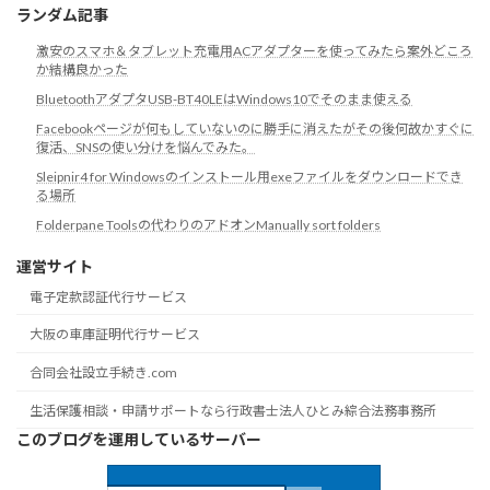
ランダム記事
激安のスマホ＆タブレット充電用ACアダプターを使ってみたら案外どころ
か結構良かった
BluetoothアダプタUSB-BT40LEはWindows10でそのまま使える
Facebookページが何もしていないのに勝手に消えたがその後何故かすぐに
復活、SNSの使い分けを悩んでみた。
Sleipnir4 for Windowsのインストール用exeファイルをダウンロードでき
る場所
Folderpane Toolsの代わりのアドオンManually sort folders
運営サイト
電子定款認証代行サービス
大阪の車庫証明代行サービス
合同会社設立手続き.com
生活保護相談・申請サポートなら行政書士法人ひとみ綜合法務事務所
このブログを運用しているサーバー