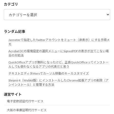
ブ
カテゴリ
カ
テ
ゴ
リ
ランダム記事
Janneterで指定したTwitterアカウントをミュート（非表示）にする手順メ
モ
Acrobat DCの環境設定の選択メニューにSignedPDFの表示が出てこない場
合の対処法
QuickOfficeアプリが無料になったけど、正直QuickOfficeってインストー
ルしても使わなくなるアプリの代表だと思う
テキストエディタMeryでカーソル移動のキーカスタマイズ
Sleipnir4（Webkit版）にインストールしたChrome拡張アプリの削除（ア
ンインストール）と管理する方法
運営サイト
電子定款認証代行サービス
大阪の車庫証明代行サービス