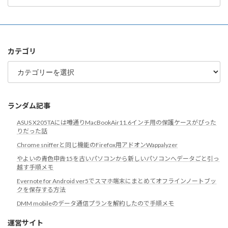
ア
ー
カ
イ
ブ
カテゴリ
カ
テ
ゴ
リ
ランダム記事
ASUS X205TAには噂通りMacBookAir11.6インチ用の保護ケースがぴった
りだった話
Chrome snifferと同じ機能のFirefox用アドオンWappalyzer
やよいの青色申告15を古いパソコンから新しいパソコンへデータごと引っ
越す手順メモ
Evernote for Android ver5でスマホ端末にまとめてオフラインノートブッ
クを保存する方法
DMM mobileのデータ通信プランを解約したので手順メモ
運営サイト