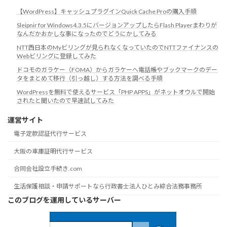
【WordPress】キャッシュプラグインQuick Cache Proの購入手順
Sleipnir for Windows4.3.5にバージョンアップしたらFlash Playerまわりが
なんだかおかしな事になったのでどうにかしてみる
NTT西日本のMyビリングが見られなくなっていたのでNTTファイナンスの
Webビリングに登録してみた
ドコモのガラケー（FOMA）からガラケーへ電話帳やブックマークのデー
タをまとめて移行（引っ越し）する方法を調べる手順
WordPressを無料で使えるサービス「PHP APPS」がネットオウルで開始
されたと聞いたので早速試してみた
運営サイト
電子定款認証代行サービス
大阪の車庫証明代行サービス
合同会社設立手続き.com
生活保護相談・申請サポートなら行政書士法人ひとみ綜合法務事務所
このブログを運用しているサーバー