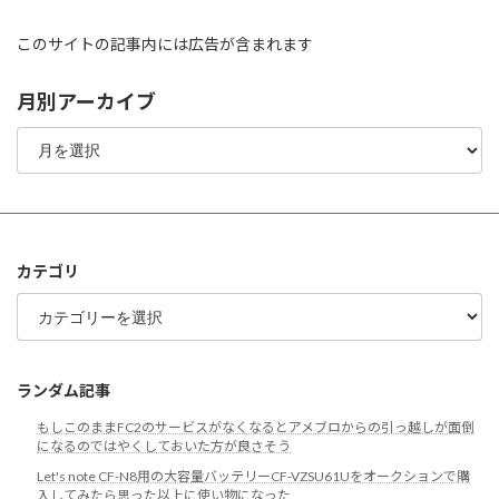
このサイトの記事内には広告が含まれます
月別アーカイブ
月
別
ア
ー
カ
イ
ブ
カテゴリ
カ
テ
ゴ
リ
ランダム記事
もしこのままFC2のサービスがなくなるとアメブロからの引っ越しが面倒
になるのではやくしておいた方が良さそう
Let's note CF-N8用の大容量バッテリーCF-VZSU61Uをオークションで購
入してみたら思った以上に使い物になった