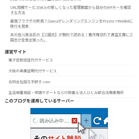
URL短縮サービスbit.lyの新しくなった管理画面から自分のAPIキーを確認
する方法
最強ブラウザの終焉？OperaがレンダリングエンジンをPresto→Webkitに
移行を発表
あの吉川英治氏の【三國志】が無料で読める！著作権切れで青空文庫に三
国志が全巻出揃った。
運営サイト
電子定款認証代行サービス
大阪の車庫証明代行サービス
合同会社設立手続き.com
生活保護相談・申請サポートなら行政書士法人ひとみ綜合法務事務所
このブログを運用しているサーバー