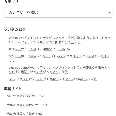
カテゴリ
カ
テ
ゴ
リ
ランダム記事
Win10でウインドウをドラッグしたときに枠だけ動くようになってしまっ
たのでパフォーマンスオプション画面から修正する
画像をモザイク処理する専用ソフト MoZA
クリップボード機能拡張ソフトCliborの文字サイズを変えて見やすくする
には
Outlook.comメールのアカウントがブロックされても携帯電話の番号入力
をせずに復活させる方法があったという話
GMOクラウドのサーバーiCLUSTA＋にドメインを追加してみる
運営サイト
電子定款認証代行サービス
大阪の車庫証明代行サービス
合同会社設立手続き.com