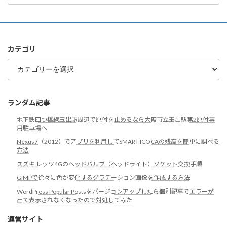
ア
ー
カ
イ
ブ
カテゴリ
カ
テ
ゴ
リ
ランダム記事
地下鉄四つ橋線玉出駅周辺で原付を止めるなら大阪市立玉出駅第2原付専
用駐車場へ
Nexus7（2012）でアプリを利用してSMART ICOCAの残高を簡単に調べる
方法
スズキ レッツ4Gのヘッドバルブ（ヘッドライト）ソケット交換手順
GIMPで徐々に色が変化するグラデーション画像を作成する方法
WordPress Popular Postsをバージョンアップしたら個別記事でエラーが
出て表示されなくなったので対処してみた
運営サイト