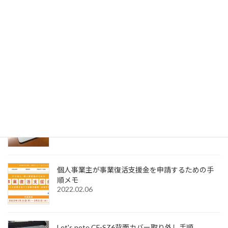
SignedPDFの表示が出てこない場合の対処法
2023.01.04
SignedPDFで「環境設定内容が正常に保存できませ
んでした Code=0x1000012」と表示された際の解
決法
2022.12.31
Windows11でMagic Trackpadを使うためMagic
Trackpad Utilitiesのライセンス購入メモ
2022.12.18
個人事業主が事業復活支援金を申請するための手
順メモ
2022.02.06
Let's note CF-SZ6背面カバー取り外し手順