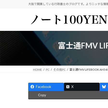
コ
ナ
大阪で開業している行政書士のブログです。よりニッチな情
ン
ビ
テ
ゲ
ン
ー
ツ
シ
へ
ョ
ス
ン
富士通FMV L
キ
に
ッ
移
プ
動
HOME
PC
その他PC
富士通FMV LIFEBOOK AH
Facebook
X
Copy