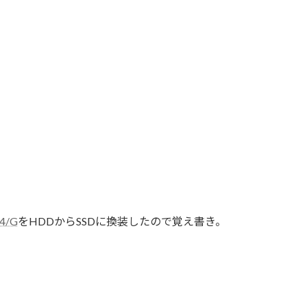
4/G
をHDDからSSDに換装したので覚え書き。