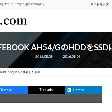
報をマニアックな人達だけの為に。
サイトマップ
IFEBOOK AH54/GのHDDをS
最
2015.08.09
2016.08.05
終
更
新
日
54/GのHDDをSSDに換装した手順
時
:
Threads
Bluesky
Hatena