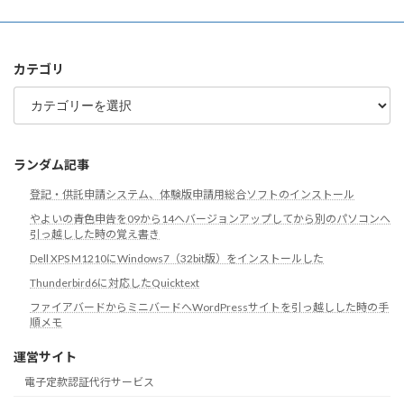
ー
カ
イ
ブ
カテゴリ
カ
テ
ゴ
リ
ランダム記事
登記・供託申請システム、体験版申請用総合ソフトのインストール
やよいの青色申告を09から14へバージョンアップしてから別のパソコンへ
引っ越しした時の覚え書き
Dell XPS M1210にWindows7（32bit版）をインストールした
Thunderbird6に対応したQuicktext
ファイアバードからミニバードへWordPressサイトを引っ越しした時の手
順メモ
運営サイト
電子定款認証代行サービス