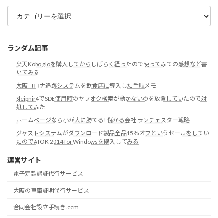
カ
テ
ゴ
リ
ランダム記事
楽天Kobo gloを購入してからしばらく経ったので使ってみての感想など書
いてみる
大阪コロナ追跡システムを飲食店に導入した手順メモ
Sleipnir4でSDE使用時のヤフオク検索が動かないのを放置していたので対
処してみた
ホームページなら小が大に勝てる! 儲かる会社 ランチェスター戦略
ジャストシステムがダウンロード製品全品15％オフというセールをしてい
たのでATOK 2014 for Windowsを購入してみる
運営サイト
電子定款認証代行サービス
大阪の車庫証明代行サービス
合同会社設立手続き.com