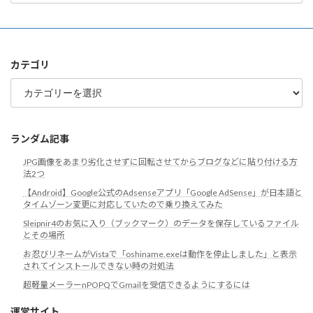
ア
ー
カ
イ
ブ
カテゴリ
カ
テ
ゴ
リ
ランダム記事
JPG画像をあまり劣化させずに回転させてからブログなどに貼り付ける方
法2つ
【Android】Google公式のAdsenseアプリ「Google AdSense」が日本語と
タイムゾーン変更に対応していたので乗り換えてみた
Sleipnir4のお気に入り（ブックマーク）のデータを保存しているファイル
とその場所
お忍びリネームがVistaで「oshiname.exeは動作を停止しました」と表示
されてインストールできない時の対処法
超軽量メーラーnPOPQでGmailを受信できるようにするには
運営サイト