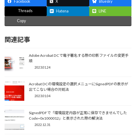
Facebook
X
Bluesky
Threads
Hatena
LINE
Copy
関連記事
Adobe Acrobat DCで電子署名する際の印影ファイルの変更手
順
2023.01.24
Acrobat DCの環境設定の選択メニューにSignedPDFの表示が
出てこない場合の対処法
2023.01.04
SignedPDFで「環境設定内容が正常に保存できませんでした
Code=0x1000012」と表示された際の解決法
2022.12.31