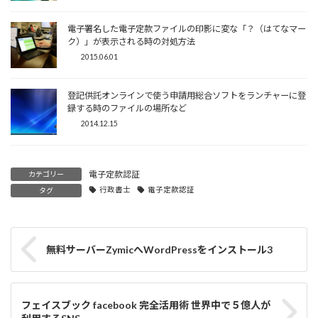
電子署名した電子定款ファイルの印影に変な「？（はてなマー
ク）」が表示される時の対処方法
2015.06.01
登記供託オンラインで使う申請用総合ソフトをランチャーに登
録する時のファイルの場所など
2014.12.15
電子定款認証
カテゴリー
行政書士
電子定款認証
タグ
無料サーバーZymicへWordPressをインストール3
フェイスブック facebook 完全活用術 世界中で５億人が