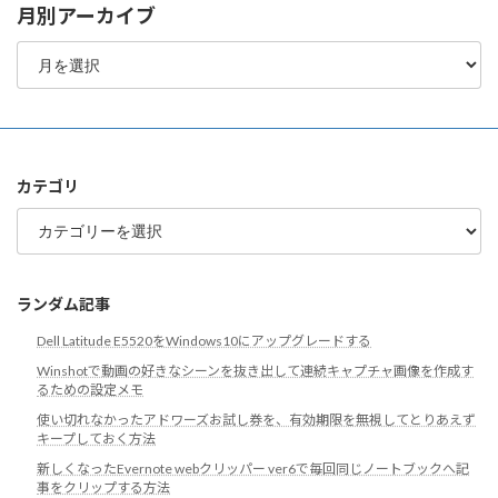
月別アーカイブ
月
別
ア
ー
カ
イ
ブ
カテゴリ
カ
テ
ゴ
リ
ランダム記事
Dell Latitude E5520をWindows10にアップグレードする
Winshotで動画の好きなシーンを抜き出して連続キャプチャ画像を作成す
るための設定メモ
使い切れなかったアドワーズお試し券を、有効期限を無視してとりあえず
キープしておく方法
新しくなったEvernote webクリッパー ver6で毎回同じノートブックへ記
事をクリップする方法