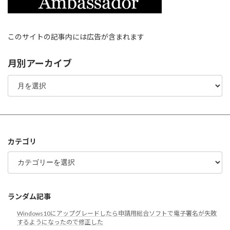
このサイトの記事内には広告が含まれます
月別アーカイブ
月
別
ア
ー
カ
イ
ブ
カテゴリ
カ
テ
ゴ
リ
ランダム記事
Windows10にアップグレードしたら申請用総合ソフトで電子署名が失敗
するようになったので修正した