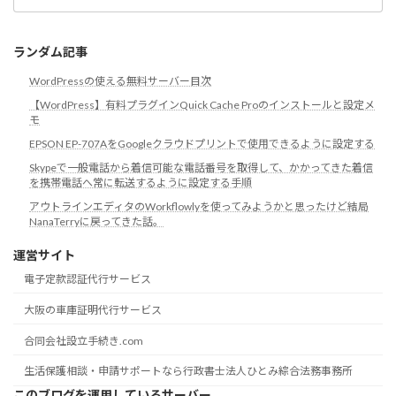
ゴ
リ
ランダム記事
WordPressの使える無料サーバー目次
【WordPress】有料プラグインQuick Cache Proのインストールと設定メ
モ
EPSON EP-707AをGoogleクラウドプリントで使用できるように設定する
Skypeで一般電話から着信可能な電話番号を取得して、かかってきた着信
を携帯電話へ常に転送するように設定する手順
アウトラインエディタのWorkflowlyを使ってみようかと思ったけど結局
NanaTerryに戻ってきた話。
運営サイト
電子定款認証代行サービス
大阪の車庫証明代行サービス
合同会社設立手続き.com
生活保護相談・申請サポートなら行政書士法人ひとみ綜合法務事務所
このブログを運用しているサーバー